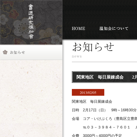
関東地区 毎日展錬成会 2月
2013/02/05
関東地区 毎日展錬成会
日時 2月17日（日） 9時～16時30分
会場 コア・いけぶくろ（豊島区立豊
℡０３－３９８４－７６０１ ＪＲ
会費 3000円～4000円の予定