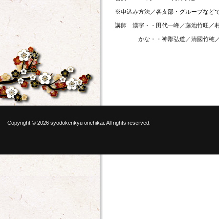
※申込み方法／各支部・グループなどで
講師 漢字・・田代一峰／藤池竹旺／
かな・・神郡弘道／清國竹穂／林
Copyright © 2026 syodokenkyu onchikai. All rights reserved.